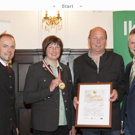
«
»
Start